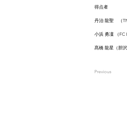
得点者
丹治 龍聖　（TN 
小浜 勇凜 （FC L
髙橋 龍星（胆沢S
Previous