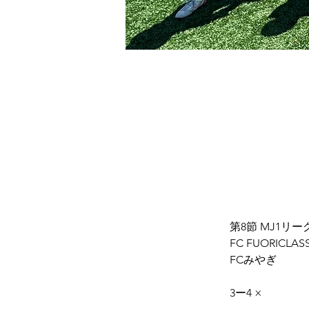
第8節 MJ1リー
FC FUORICLAS
FCみやぎ
3ー4 ×