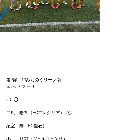
第9節 U13みちのくリーグ南
vs ACアズーリ
5-0 ⭕️
二瓶　陽向（FCアレグリア） 2点
紀室　陽（FC釜石） 
小川　裕都（ヴェルフェ矢板）