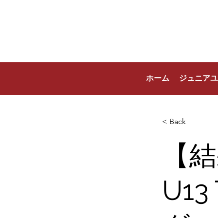
ホーム
ジュニアユ
< Back
【結
U1