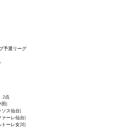
カップ予選リーグ
ル
　2点
田)
ラソス仙台)　
ツァーレ仙台)
ルトーレ女川)