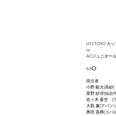
U13 TOYO 
vs
ACジュニオー
6-0⭕
得点者
小野 駿大(高砂)
星野 紗冴(仙台中
佐々木 蒼空　(
大島 廉(​アバン
奥田 遥稀(コバ