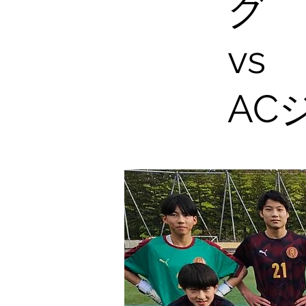
グ
vs
AC