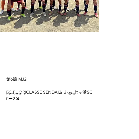
第6節 MJ2
FC FUORICLASSE SENDAI2nd  vs 七ヶ浜SC
Previous
Next
0ー2 ❌