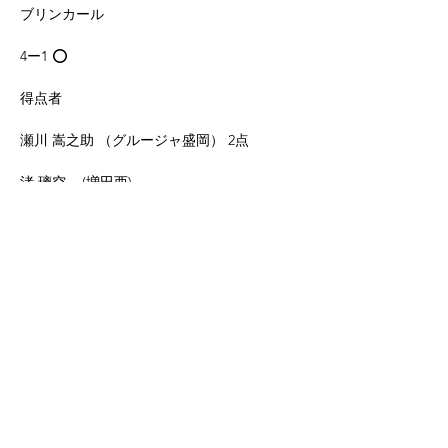
ブリンカール
4ー1 ⭕️
得点者
瀬川 嵩之助 （グルージャ盛岡） 2点
渚 璃空    (増田西) 
次藤 蓮 （グルージャ盛岡）
Previous
Next