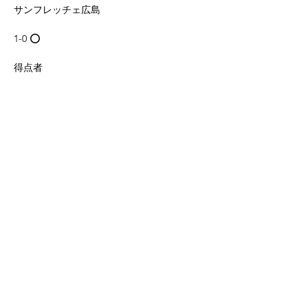
サンフレッチェ広島
1-0 ⭕️
得点者
Previous
Next
伊藤 来都    (アバンツァーレ仙台SC)    2年
一般社団法人FUORICLASSE スポーツクラブ