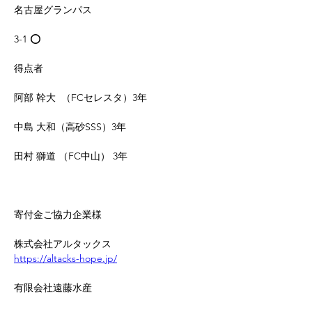
名古屋グランパス
3-1 ⭕️
得点者
阿部 幹大  （FCセレスタ）3年 
中島 大和（高砂SSS）3年
田村 獅道 （FC中山） 3年 
寄付金ご協力企業様
株式会社アルタックス
https://altacks-hope.jp/
有限会社遠藤水産
https://www.e-group.jp/