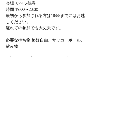
会場 リベラ鶴巻
時間 19:00〜20:30 
最初から参加される方は18:55までにはお越
しください。
遅れての参加でも大丈夫です。
必要な持ち物 格好自由、サッカーボール、
飲み物
下記URLから出欠アンケートの回答をお願い
致します。
https://fcfuoriclasse.hacomono.jp/enquetes/
Previous
Next
answers/ENQUETE0003