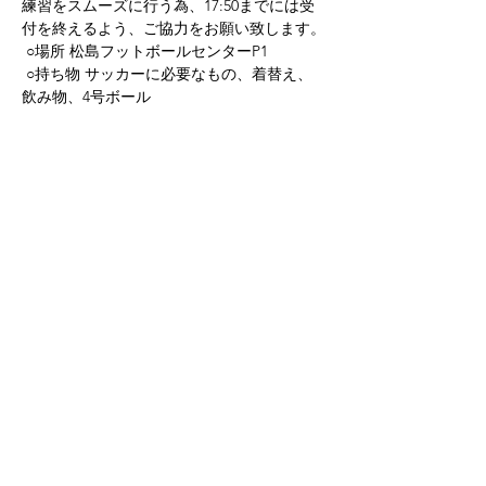
練習をスムーズに行う為、17:50までには受
付を終えるよう、ご協力をお願い致します。
 ○場所 松島フットボールセンターP1
 ○持ち物 サッカーに必要なもの、着替え、
飲み物、4号ボール
Previous
Next
FC FUORICLASSE TOHOKU
一般社団法人FUORICLASSE スポーツクラブ