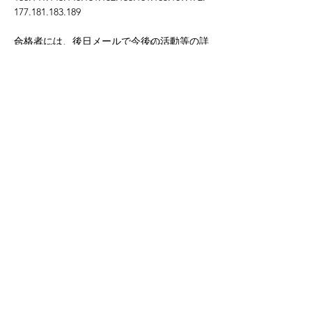
177.181.183.189
合格者には、後日メールで今後の活動等の詳
Previous
Next
細をお送りいたします。
一般社団法人FUORICLASSE スポーツクラブ