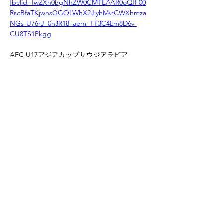
fbclid=IwZXh0bgNhZW0CMTEAAR0oQfF00
RscBfaTKjwnsQGOLWhX2JiyhMvrCWXhmza
NGs-U76rJ_0n3R18_aem_TT3C4Em8D6v-
CU8TS1Pkgg
AFC U17アジアカップサウジアラビア
2025予選（10.15-10.29 カタール・ドーハ）
Previous
Next
に参加予定です。
一般社団法人FUORICLASSE スポーツクラブ